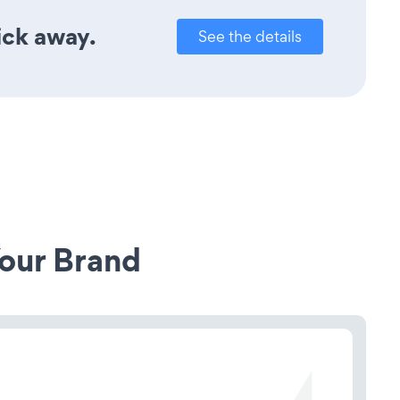
ick away.
See the details
our Brand