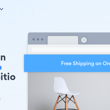
on
o
itio
u