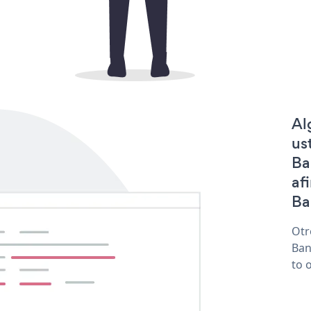
Al
us
Ba
af
Ba
Otr
Ban
to 