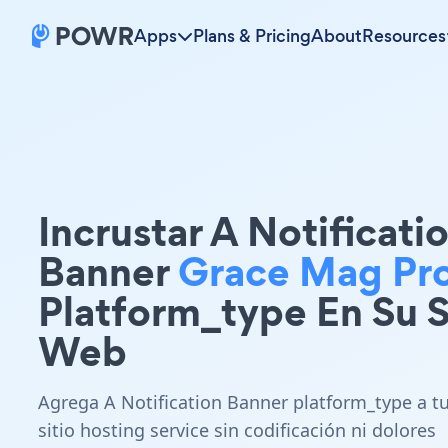
Apps
Plans & Pricing
About
Resources
Incrustar A Notificati
Banner
Grace Mag Pr
Platform_type En Su S
Web
Agrega A Notification Banner platform_type a t
sitio hosting service sin codificación ni dolores