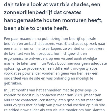
dan take a look at wat rbia shades, een
zonnebrillenbedrijf dat creates
handgemaakte houten monturen heeft,
been able to create heeft.
Een paar maanden na publicizing hun bedrijf op lokale
beurzen en ambachtsbeurzen, was rbia shades op zoek naar
een manier om online te verkopen. ze wanted om bezoekers
de kwaliteit van hun product, hun lichtgewicht en
ergonomische ontwerpen, op een visueel aantrekkelijke
manier te laten zien. hun Webs bood hiervoor geen adequate
oplossing. ze probeerden een different third-party apps
voordat ze powr slider vonden en geen van hen leek een
onderdeel van de site en was onhandig en moeilijk te
gebruiken.
In just months van het aanmelden met de powr-pop-up
konden ze boost hun contacten meer dan 250% (meer dan
600 echte contacten) constantly laten groeien tot meer dan
6000 volgers met behulp van powr social voeden op hun site.
ze added powr slider als een visuele manier om hun klanten