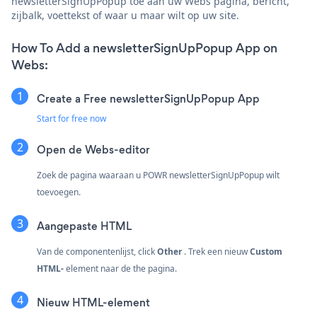
newsletterSignUpPopup toe aan uw Webs pagina, bericht,
zijbalk, voettekst of waar u maar wilt op uw site.
How To Add a newsletterSignUpPopup App on
Webs:
Create a Free newsletterSignUpPopup App
Start for free now
Open de Webs-editor
Zoek de pagina waaraan u POWR newsletterSignUpPopup wilt
toevoegen.
Aangepaste HTML
Van de componentenlijst, click
Other
. Trek een nieuw
Custom
HTML-
element naar de the pagina.
Nieuw HTML-element