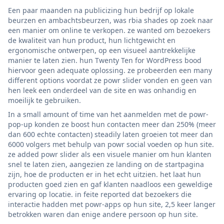
Een paar maanden na publicizing hun bedrijf op lokale
beurzen en ambachtsbeurzen, was rbia shades op zoek naar
een manier om online te verkopen. ze wanted om bezoekers
de kwaliteit van hun product, hun lichtgewicht en
ergonomische ontwerpen, op een visueel aantrekkelijke
manier te laten zien. hun Twenty Ten for WordPress bood
hiervoor geen adequate oplossing. ze probeerden een many
different options voordat ze powr slider vonden en geen van
hen leek een onderdeel van de site en was onhandig en
moeilijk te gebruiken.
In a small amount of time van het aanmelden met de powr-
pop-up konden ze boost hun contacten meer dan 250% (meer
dan 600 echte contacten) steadily laten groeien tot meer dan
6000 volgers met behulp van powr social voeden op hun site.
ze added powr slider als een visuele manier om hun klanten
snel te laten zien, aangezien ze landing on de startpagina
zijn, hoe de producten er in het echt uitzien. het laat hun
producten goed zien en gaf klanten naadloos een geweldige
ervaring op locatie. in feite reported dat bezoekers die
interactie hadden met powr-apps op hun site, 2,5 keer langer
betrokken waren dan enige andere persoon op hun site.