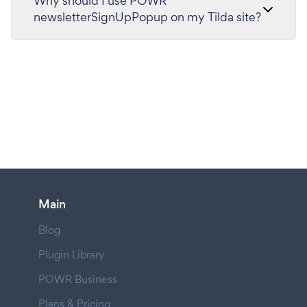
Why should I use POWR
newsletterSignUpPopup on my Tilda site?
Main
Blog
Plugin Library
POWR Business
Plans & Pricing