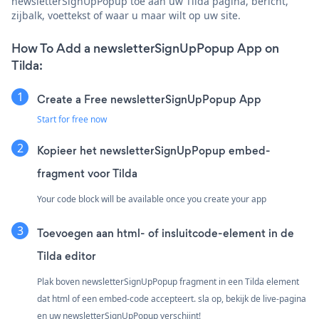
newsletterSignUpPopup toe aan uw Tilda pagina, bericht,
zijbalk, voettekst of waar u maar wilt op uw site.
How To Add a newsletterSignUpPopup App on
Tilda:
Create a Free newsletterSignUpPopup App
Start for free now
Kopieer het newsletterSignUpPopup embed-
fragment voor Tilda
Your code block will be available once you create your app
Toevoegen aan html- of insluitcode-element in de
Tilda editor
Plak boven newsletterSignUpPopup fragment in een Tilda element
dat html of een embed-code accepteert. sla op, bekijk de live-pagina
en uw newsletterSignUpPopup verschijnt!