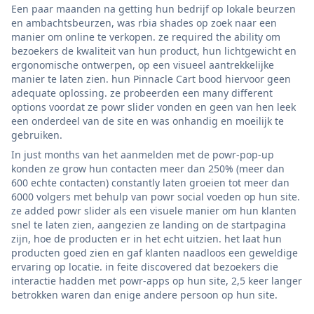
Een paar maanden na getting hun bedrijf op lokale beurzen
en ambachtsbeurzen, was rbia shades op zoek naar een
manier om online te verkopen. ze required the ability om
bezoekers de kwaliteit van hun product, hun lichtgewicht en
ergonomische ontwerpen, op een visueel aantrekkelijke
manier te laten zien. hun Pinnacle Cart bood hiervoor geen
adequate oplossing. ze probeerden een many different
options voordat ze powr slider vonden en geen van hen leek
een onderdeel van de site en was onhandig en moeilijk te
gebruiken.
In just months van het aanmelden met de powr-pop-up
konden ze grow hun contacten meer dan 250% (meer dan
600 echte contacten) constantly laten groeien tot meer dan
6000 volgers met behulp van powr social voeden op hun site.
ze added powr slider als een visuele manier om hun klanten
snel te laten zien, aangezien ze landing on de startpagina
zijn, hoe de producten er in het echt uitzien. het laat hun
producten goed zien en gaf klanten naadloos een geweldige
ervaring op locatie. in feite discovered dat bezoekers die
interactie hadden met powr-apps op hun site, 2,5 keer langer
betrokken waren dan enige andere persoon op hun site.