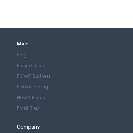
Main
Blog
Plugin Library
POWR Business
Plans & Pricing
HIPAA Forms
Email Blast
Company