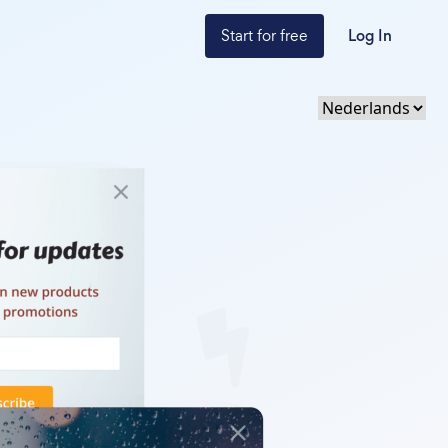
Start for free
Log In