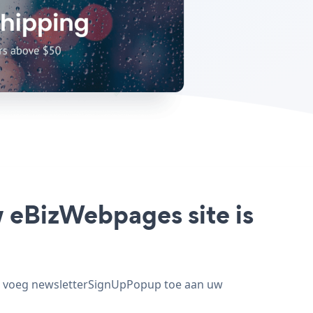
 eBizWebpages site is
en voeg newsletterSignUpPopup toe aan uw