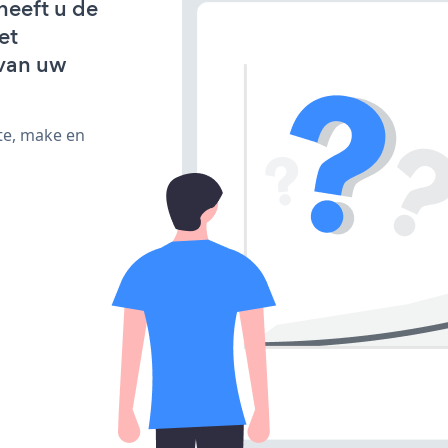
heeft u de
et
van uw
te, make en