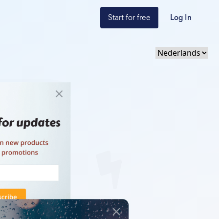
Start for free
Log In