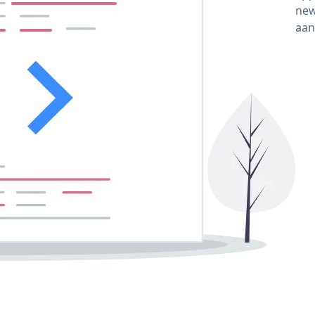
new
aan