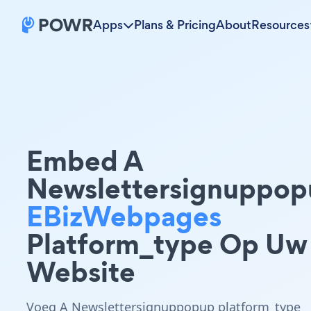
Apps
Plans & Pricing
About
Resources
Embed A
Newslettersignuppop
EBizWebpages
Platform_type Op Uw
Website
Voeg A Newslettersignuppopup platform_type