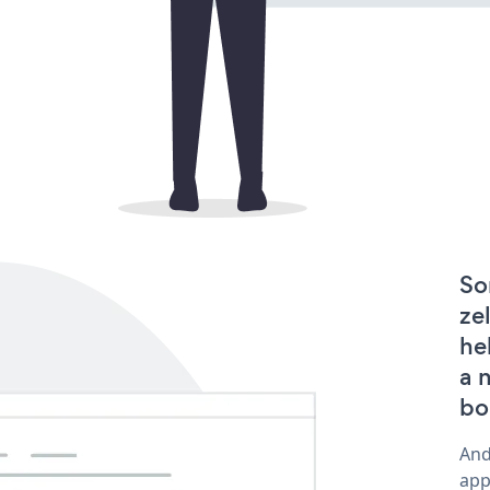
So
ze
he
a 
bo
And
app