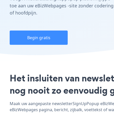
toe aan uw eBizWebpages -site zonder codering
of hoofdpijn.
Begin gratis
Het insluiten van newsl
nog nooit zo eenvoudig 
Maak uw aangepaste newsletterSignUpPopup eBizWebpa
eBizWebpages pagina, bericht, zijbalk, voettekst of wa