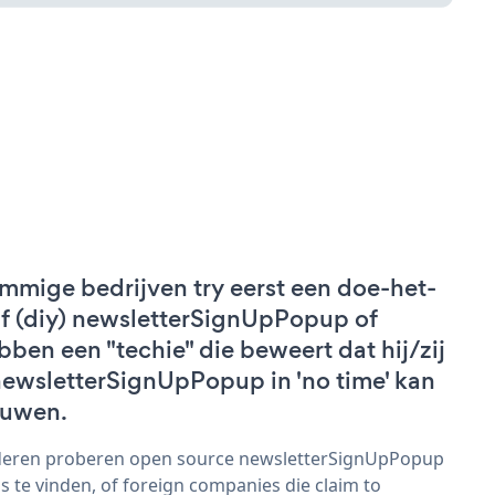
mmige bedrijven try eerst een doe-het-
lf (diy) newsletterSignUpPopup of
bben een "techie" die beweert dat hij/zij
newsletterSignUpPopup in 'no time' kan
uwen.
eren proberen open source newsletterSignUpPopup
s te vinden, of foreign companies die claim to