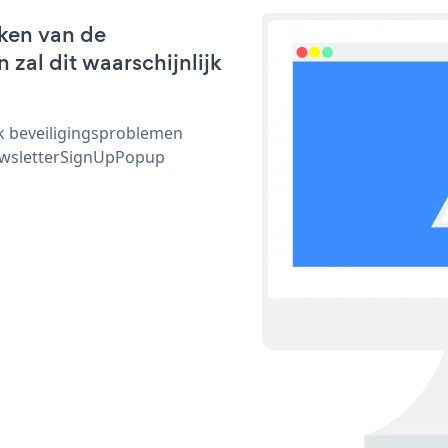
ken van de
zal dit waarschijnlijk
ijk beveiligingsproblemen
ewsletterSignUpPopup