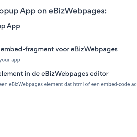
Popup App on eBizWebpages:
up App
p embed-fragment voor eBizWebpages
 your app
-element in de eBizWebpages editor
en eBizWebpages element dat html of een embed-code accept