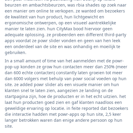
beurzen en ambachtsbeurzen, was rbia shades op zoek naar
een manier om online te verkopen. ze wanted om bezoekers
de kwaliteit van hun product, hun lichtgewicht en
ergonomische ontwerpen, op een visueel aantrekkelijke
manier te laten zien. hun CityMax bood hiervoor geen
adequate oplossing. ze probeerden een different third-party
apps voordat ze powr slider vonden en geen van hen leek
een onderdeel van de site en was onhandig en moeilijk te
gebruiken.
In a small amount of time van het aanmelden met de powr-
pop-up konden ze grow hun contacten meer dan 250% (meer
dan 600 echte contacten) constantly laten groeien tot meer
dan 6000 volgers met behulp van powr social voeden op hun
site. ze added powr slider als een visuele manier om hun
klanten snel te laten zien, aangezien ze landing on de
startpagina zijn, hoe de producten er in het echt uitzien. het
laat hun producten goed zien en gaf klanten naadloos een
geweldige ervaring op locatie. in feite reported dat bezoekers
die interactie hadden met powr-apps op hun site, 2,5 keer
langer betrokken waren dan enige andere persoon op hun
site.