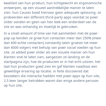
kwaliteit van hun product, hun lichtgewicht en ergonomische
ontwerpen, op een visueel aantrekkelijke manier te laten
zien. hun Causes bood hiervoor geen adequate oplossing. ze
probeerden een different third-party apps voordat ze powr
slider vonden en geen van hen leek een onderdeel van de
site en was onhandig en moeilijk te gebruiken.
In a small amount of time van het aanmelden met de powr-
pop-up konden ze grow hun contacten meer dan 250% (meer
dan 600 echte contacten) constantly laten groeien tot meer
dan 6000 volgers met behulp van powr social voeden op hun
site. ze added powr slider als een visuele manier om hun
klanten snel te laten zien, aangezien ze landing on de
startpagina zijn, hoe de producten er in het echt uitzien. het
laat hun producten goed zien en gaf klanten naadloos een
geweldige ervaring op locatie. in feite discovered dat
bezoekers die interactie hadden met powr-apps op hun site,
2,5 keer langer betrokken waren dan enige andere persoon
op hun site.