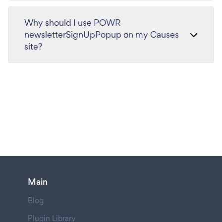
Why should I use POWR
newsletterSignUpPopup on my Causes
site?
Main
Blog
Plugin Library