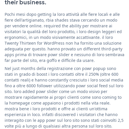
their business.
Pochi mesi dopo getting la loro attività alle fiere locali e alle
fiere dell'artigianato, rbia shades stava cercando un modo
per vendere online. required the ability per mostrare ai
visitatori la qualità del loro prodotto, i loro design leggeri ed
ergonomici, in un modo visivamente accattivante. il loro
Twenty Thirteen for WordPress non ha fornito una soluzione
adeguata per questo. hanno provato un different third-party
apps prima di trovare powr slider e nessuno di loro sembrava
far parte del sito, era goffo e difficile da usare.
Nel just months della registrazione con powr popup sono
stati in grado di boost i loro contatti oltre il 250% (oltre 600
contatti reali) e hanno constantly cresciuto i loro social media
fino a oltre 6000 follower utilizzando powr social feed sul loro
sito. loro added powr slider come un modo visivo per
mostrare rapidamente ai propri clienti come sono coming to
la homepage come appaiono i prodotti nella vita reale.
mostra bene i loro prodotti e offre ai clienti un'ottima
esperienza in loco. infatti discovered i visitatori che hanno
interagito con le app powr sul loro sito sono stati coinvolti 2,5
volte più a lungo di qualsiasi altra persona sul loro sito.