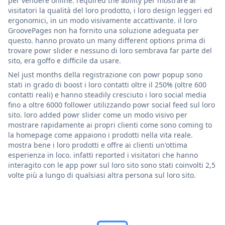
per vendere online. required the ability per mostrare ai
visitatori la qualità del loro prodotto, i loro design leggeri ed
ergonomici, in un modo visivamente accattivante. il loro
GroovePages non ha fornito una soluzione adeguata per
questo. hanno provato un many different options prima di
trovare powr slider e nessuno di loro sembrava far parte del
sito, era goffo e difficile da usare.
Nel just months della registrazione con powr popup sono
stati in grado di boost i loro contatti oltre il 250% (oltre 600
contatti reali) e hanno steadily cresciuto i loro social media
fino a oltre 6000 follower utilizzando powr social feed sul loro
sito. loro added powr slider come un modo visivo per
mostrare rapidamente ai propri clienti come sono coming to
la homepage come appaiono i prodotti nella vita reale.
mostra bene i loro prodotti e offre ai clienti un'ottima
esperienza in loco. infatti reported i visitatori che hanno
interagito con le app powr sul loro sito sono stati coinvolti 2,5
volte più a lungo di qualsiasi altra persona sul loro sito.