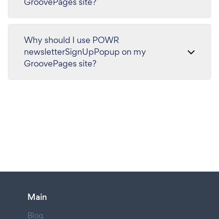
GroovePages site?
Why should I use POWR
newsletterSignUpPopup on my
GroovePages site?
Main
Blog