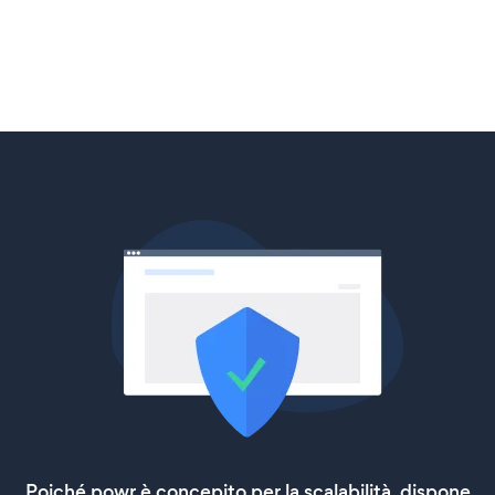
Poiché powr è concepito per la scalabilità, dispone