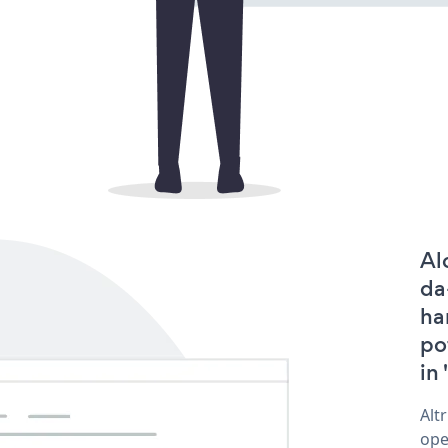
Al
da
ha
po
in 
Alt
ope