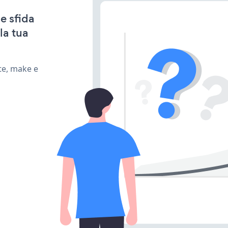
e sfida
la tua
te, make e