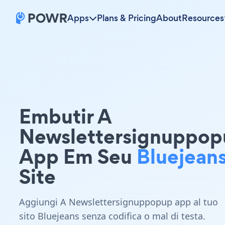
Apps
Plans & Pricing
About
Resources
Embutir A
Newslettersignuppop
App Em Seu
Bluejean
Site
Aggiungi A Newslettersignuppopup app al tuo
sito Bluejeans senza codifica o mal di testa.