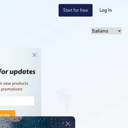
Start for free
Log In