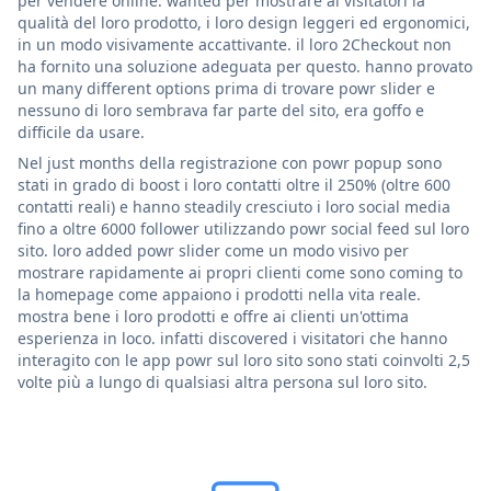
per vendere online. wanted per mostrare ai visitatori la
qualità del loro prodotto, i loro design leggeri ed ergonomici,
in un modo visivamente accattivante. il loro 2Checkout non
ha fornito una soluzione adeguata per questo. hanno provato
un many different options prima di trovare powr slider e
nessuno di loro sembrava far parte del sito, era goffo e
difficile da usare.
Nel just months della registrazione con powr popup sono
stati in grado di boost i loro contatti oltre il 250% (oltre 600
contatti reali) e hanno steadily cresciuto i loro social media
fino a oltre 6000 follower utilizzando powr social feed sul loro
sito. loro added powr slider come un modo visivo per
mostrare rapidamente ai propri clienti come sono coming to
la homepage come appaiono i prodotti nella vita reale.
mostra bene i loro prodotti e offre ai clienti un'ottima
esperienza in loco. infatti discovered i visitatori che hanno
interagito con le app powr sul loro sito sono stati coinvolti 2,5
volte più a lungo di qualsiasi altra persona sul loro sito.