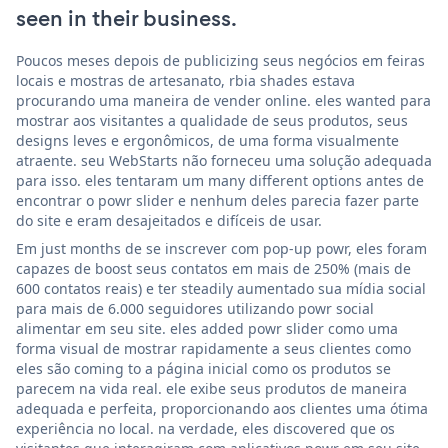
seen in their business.
Poucos meses depois de publicizing seus negócios em feiras
locais e mostras de artesanato, rbia shades estava
procurando uma maneira de vender online. eles wanted para
mostrar aos visitantes a qualidade de seus produtos, seus
designs leves e ergonômicos, de uma forma visualmente
atraente. seu WebStarts não forneceu uma solução adequada
para isso. eles tentaram um many different options antes de
encontrar o powr slider e nenhum deles parecia fazer parte
do site e eram desajeitados e difíceis de usar.
Em just months de se inscrever com pop-up powr, eles foram
capazes de boost seus contatos em mais de 250% (mais de
600 contatos reais) e ter steadily aumentado sua mídia social
para mais de 6.000 seguidores utilizando powr social
alimentar em seu site. eles added powr slider como uma
forma visual de mostrar rapidamente a seus clientes como
eles são coming to a página inicial como os produtos se
parecem na vida real. ele exibe seus produtos de maneira
adequada e perfeita, proporcionando aos clientes uma ótima
experiência no local. na verdade, eles discovered que os