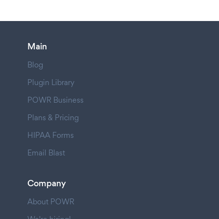
Main
Blog
Plugin Library
POWR Business
Plans & Pricing
HIPAA Forms
Email Blast
Company
About POWR