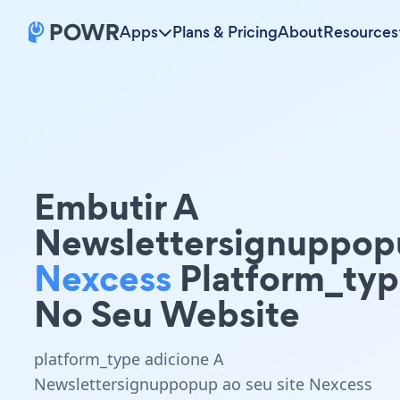
Apps
Plans & Pricing
About
Resources
Embutir A
Newslettersignuppop
Nexcess
Platform_ty
No Seu Website
platform_type adicione A
Newslettersignuppopup ao seu site Nexcess