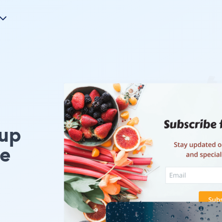
up
pe