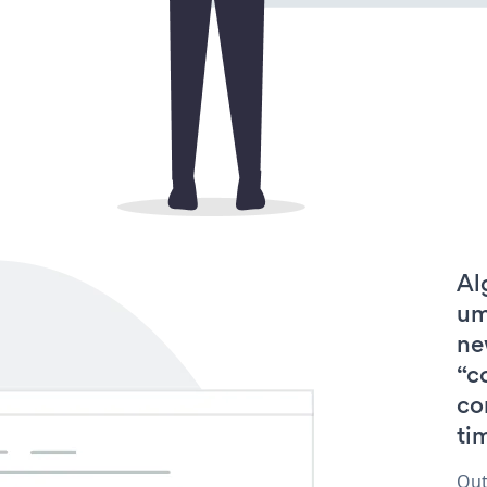
Al
um
ne
“c
co
tim
Out