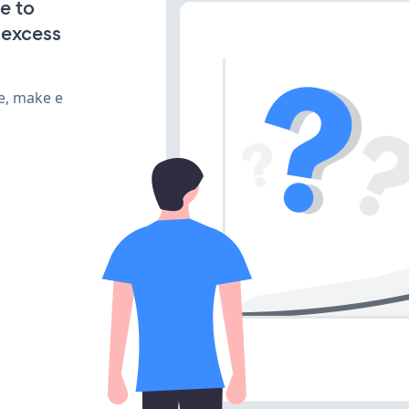
e to
Nexcess
e, make e