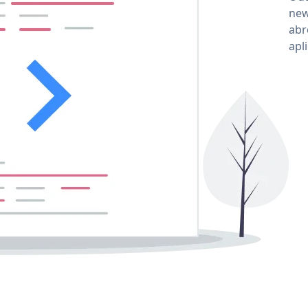
new
abr
apl