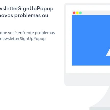
newsletterSignUpPopup
 novos problemas ou
 que você enfrente problemas
r newsletterSignUpPopup