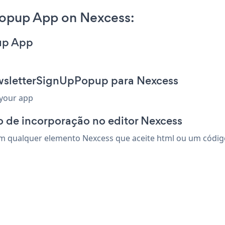
opup App on Nexcess:
up App
ewsletterSignUpPopup para Nexcess
 your app
 de incorporação no editor Nexcess
qualquer elemento Nexcess que aceite html ou um código d