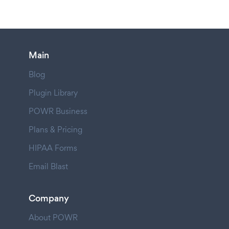
Main
Blog
Plugin Library
POWR Business
Plans & Pricing
HIPAA Forms
Email Blast
Company
About POWR