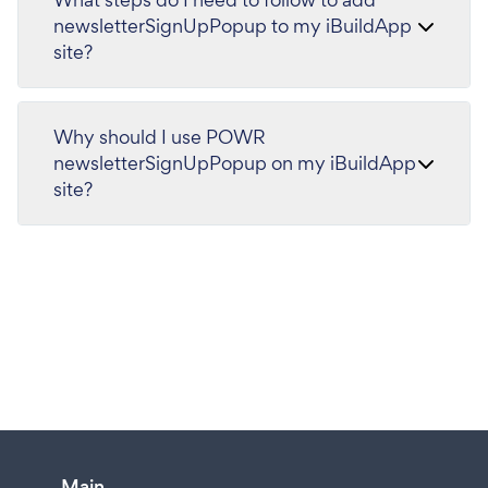
newsletterSignUpPopup to my iBuildApp
site?
Why should I use POWR
newsletterSignUpPopup on my iBuildApp
site?
Main