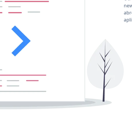
new
abr
apl