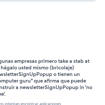
gunas empresas primero take a stab at
 hágalo usted mismo (bricolaje)
wsletterSignUpPopup o tienen un
omputer guru" que afirma que puede
nstruir a newsletterSignUpPopup in 'no
e'.
os intentan encontrar aplicaciones