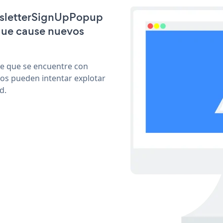
ewsletterSignUpPopup
que cause nuevos
le que se encuentre con
cos pueden intentar explotar
d.