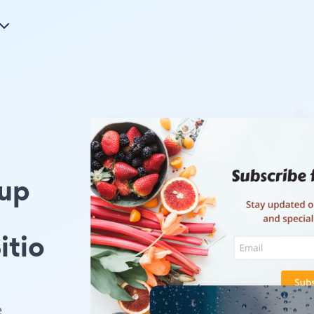
up
itio
e