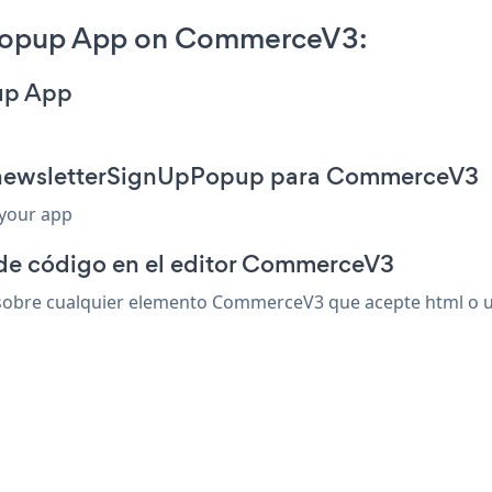
Popup App on CommerceV3:
up App
n newsletterSignUpPopup para CommerceV3
 your app
 de código en el editor CommerceV3
bre cualquier elemento CommerceV3 que acepte html o un c