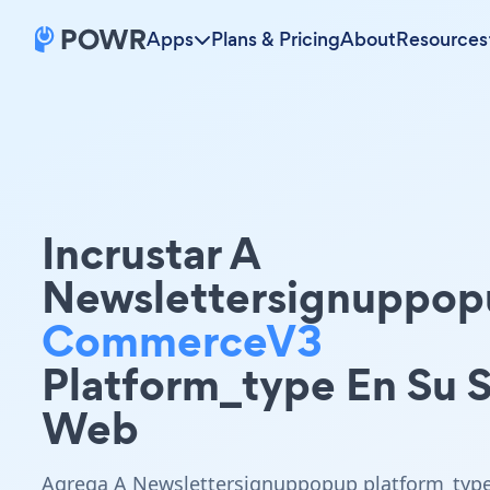
Apps
Plans & Pricing
About
Resources
Incrustar A
Newslettersignuppop
CommerceV3
Platform_type En Su S
Web
Agrega A Newslettersignuppopup platform_typ