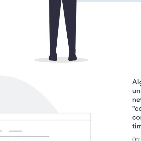
Al
un
ne
"c
co
tim
Otr