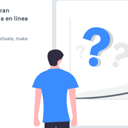
gran
a en línea
ptivate, make