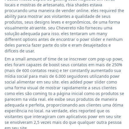
locais e mostras de artesanato, rbia shades estava
procurando uma maneira de vender online. eles required the
ability para mostrar aos visitantes a qualidade de seus
produtos, seus designs leves e ergonômicos, de uma forma
visualmente atraente. seu Chevereto não forneceu uma
solução adequada para isso. eles tentaram um many
different options antes de encontrar o powr slider e nenhum
deles parecia fazer parte do site e eram desajeitados e
difíceis de usar.
Em a small amount of time de se inscrever com pop-up powr,
eles foram capazes de boost seus contatos em mais de 250%
(mais de 600 contatos reais) e ter constantly aumentado sua
mídia social para mais de 6.000 seguidores utilizando powr
social alimentar em seu site. eles added powr slider como
uma forma visual de mostrar rapidamente a seus clientes
como eles são coming to a página inicial como os produtos se
parecem na vida real. ele exibe seus produtos de maneira
adequada e perfeita, proporcionando aos clientes uma ótima
experiência no local. na verdade, eles reported que os
visitantes que interagiram com aplicativos powr em seu site
se envolveram 2,5 vezes mais do que qualquer outra pessoa
em seu site.