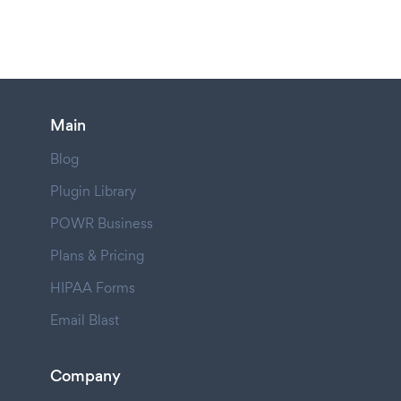
Main
Blog
Plugin Library
POWR Business
Plans & Pricing
HIPAA Forms
Email Blast
Company