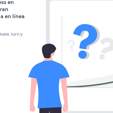
ess en
gran
a en línea
vate, turn y