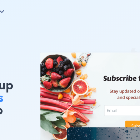
up
s
b