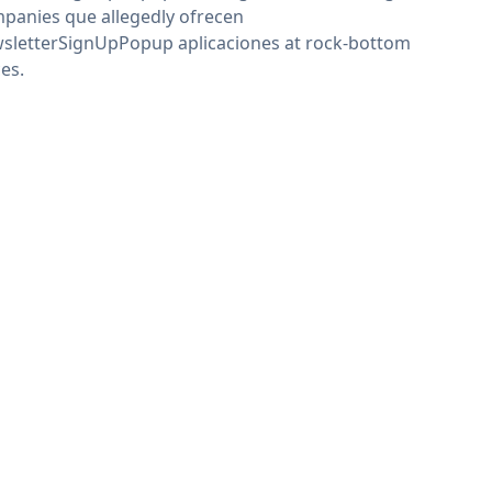
panies que allegedly ofrecen
sletterSignUpPopup aplicaciones at rock-bottom
ces.