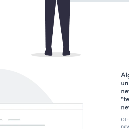
Al
un
ne
"t
ne
Otr
new