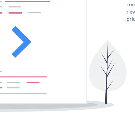
com
new
pri