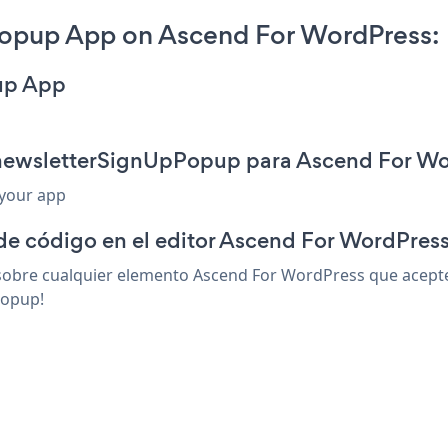
opup App on Ascend For WordPress:
up App
 newsletterSignUpPopup para Ascend For W
 your app
 de código en el editor Ascend For WordPres
bre cualquier elemento Ascend For WordPress que acepte h
Popup!