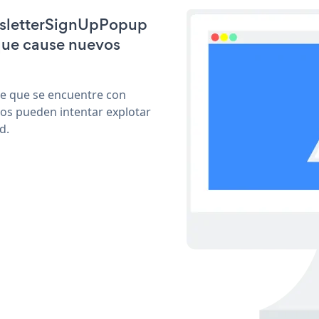
ewsletterSignUpPopup
que cause nuevos
le que se encuentre con
cos pueden intentar explotar
d.