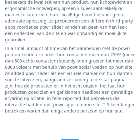
bezoekers de kwaliteit van hun product, hun lichtgewicht en
ergonomische ontwerpen, op een visueel aantrekkelijke
manier te laten zien. hun LocalEdge bood hiervoor geen
adequate oplossing. ze probeerden een different third-party
apps voordat ze powr slider vonden en geen van hen leek
een onderdeel van de site en was onhandig en moeilijk te
gebruiken.
In a small amount of time van het aanmelden met de powr-
pop-up konden ze boost hun contacten meer dan 250% (meer
dan 600 echte contacten) steadily laten groeien tot meer dan
6000 volgers met behulp van powr social voeden op hun site.
ze added powr slider als een visuele manier om hun klanten
snel te laten zien, aangezien ze coming to de startpagina
zijn, hoe de producten er in het echt uitzien. het laat hun
producten goed zien en gaf klanten naadloos een geweldige
ervaring op locatie. in feite reported dat bezoekers die
interactie hadden met powr-apps op hun site, 2,5 keer langer
betrokken waren dan enige andere persoon op hun site.