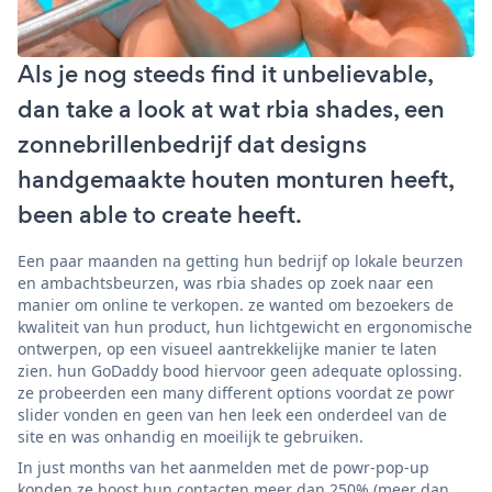
Als je nog steeds find it unbelievable,
dan take a look at wat rbia shades, een
zonnebrillenbedrijf dat designs
handgemaakte houten monturen heeft,
been able to create heeft.
Een paar maanden na getting hun bedrijf op lokale beurzen
en ambachtsbeurzen, was rbia shades op zoek naar een
manier om online te verkopen. ze wanted om bezoekers de
kwaliteit van hun product, hun lichtgewicht en ergonomische
ontwerpen, op een visueel aantrekkelijke manier te laten
zien. hun GoDaddy bood hiervoor geen adequate oplossing.
ze probeerden een many different options voordat ze powr
slider vonden en geen van hen leek een onderdeel van de
site en was onhandig en moeilijk te gebruiken.
In just months van het aanmelden met de powr-pop-up
konden ze boost hun contacten meer dan 250% (meer dan