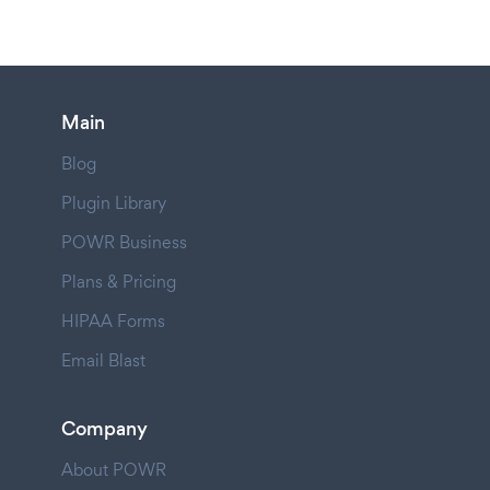
Main
Blog
Plugin Library
POWR Business
Plans & Pricing
HIPAA Forms
Email Blast
Company
About POWR