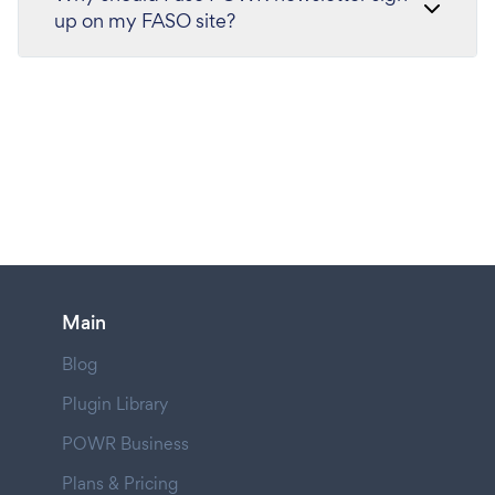
up on my FASO site?
Main
Blog
Plugin Library
POWR Business
Plans & Pricing