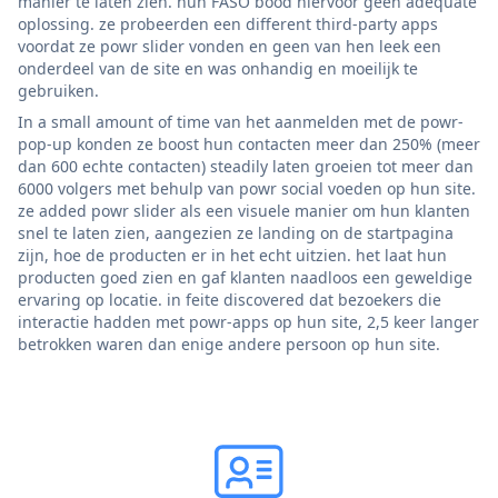
manier te laten zien. hun FASO bood hiervoor geen adequate
oplossing. ze probeerden een different third-party apps
voordat ze powr slider vonden en geen van hen leek een
onderdeel van de site en was onhandig en moeilijk te
gebruiken.
In a small amount of time van het aanmelden met de powr-
pop-up konden ze boost hun contacten meer dan 250% (meer
dan 600 echte contacten) steadily laten groeien tot meer dan
6000 volgers met behulp van powr social voeden op hun site.
ze added powr slider als een visuele manier om hun klanten
snel te laten zien, aangezien ze landing on de startpagina
zijn, hoe de producten er in het echt uitzien. het laat hun
producten goed zien en gaf klanten naadloos een geweldige
ervaring op locatie. in feite discovered dat bezoekers die
interactie hadden met powr-apps op hun site, 2,5 keer langer
betrokken waren dan enige andere persoon op hun site.