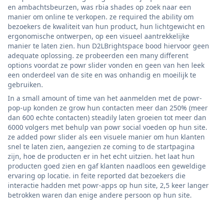
en ambachtsbeurzen, was rbia shades op zoek naar een
manier om online te verkopen. ze required the ability om
bezoekers de kwaliteit van hun product, hun lichtgewicht en
ergonomische ontwerpen, op een visueel aantrekkelijke
manier te laten zien. hun D2LBrightspace bood hiervoor geen
adequate oplossing. ze probeerden een many different
options voordat ze powr slider vonden en geen van hen leek
een onderdeel van de site en was onhandig en moeilijk te
gebruiken.
In a small amount of time van het aanmelden met de powr-
pop-up konden ze grow hun contacten meer dan 250% (meer
dan 600 echte contacten) steadily laten groeien tot meer dan
6000 volgers met behulp van powr social voeden op hun site.
ze added powr slider als een visuele manier om hun klanten
snel te laten zien, aangezien ze coming to de startpagina
zijn, hoe de producten er in het echt uitzien. het laat hun
producten goed zien en gaf klanten naadloos een geweldige
ervaring op locatie. in feite reported dat bezoekers die
interactie hadden met powr-apps op hun site, 2,5 keer langer
betrokken waren dan enige andere persoon op hun site.