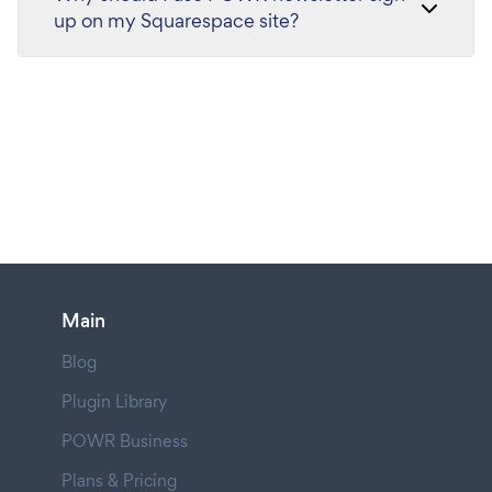
up on my Squarespace site?
Main
Blog
Plugin Library
POWR Business
Plans & Pricing