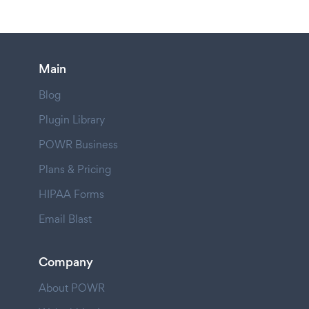
Main
Blog
Plugin Library
POWR Business
Plans & Pricing
HIPAA Forms
Email Blast
Company
About POWR