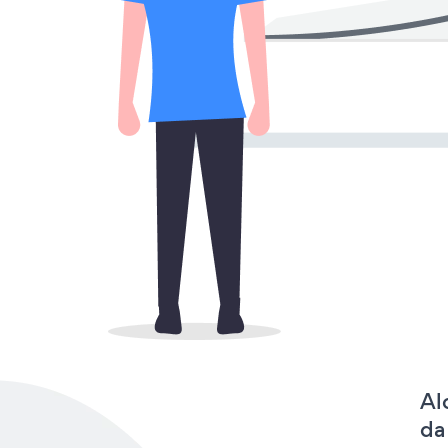
Al
da