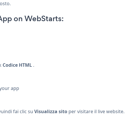
posto.
 App on WebStarts:
p
ck
Codice HTML
.
 your app
uindi fai clic su
Visualizza sito
per visitare il live website.