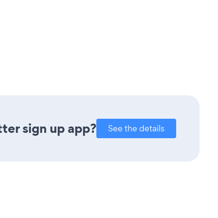
ter sign up app?
See the details