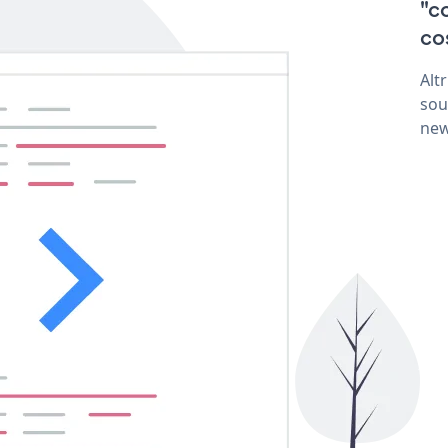
"c
co
Alt
sou
new