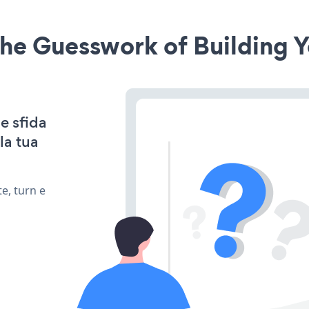
he Guesswork of Building Y
e sfida
la tua
e, turn e