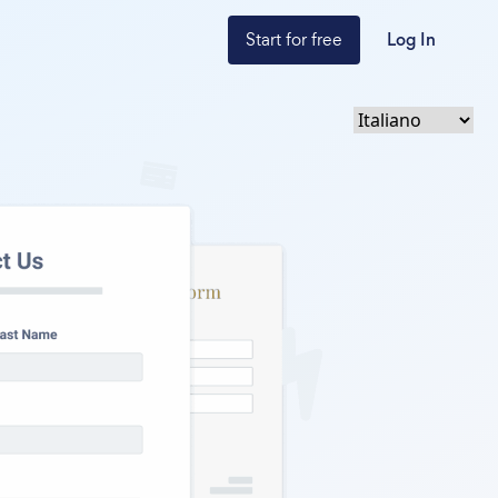
Start for free
Log In