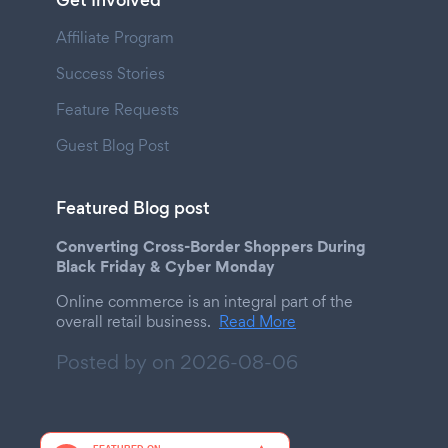
Get Involved
Affiliate Program
Success Stories
Feature Requests
Guest Blog Post
Featured Blog post
Converting Cross-Border Shoppers During
Black Friday & Cyber Monday
Online commerce is an integral part of the
overall retail business.
Read More
Posted by on
2026-08-06