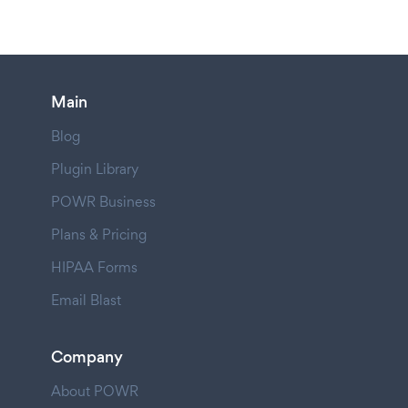
Main
Blog
Plugin Library
POWR Business
Plans & Pricing
HIPAA Forms
Email Blast
Company
About POWR