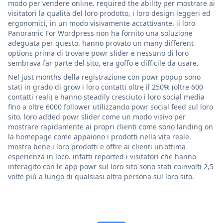
modo per vendere online. required the ability per mostrare ai
visitatori la qualità del loro prodotto, i loro design leggeri ed
ergonomici, in un modo visivamente accattivante. il loro
Panoramic For Wordpress non ha fornito una soluzione
adeguata per questo. hanno provato un many different
options prima di trovare powr slider e nessuno di loro
sembrava far parte del sito, era goffo e difficile da usare.
Nel just months della registrazione con powr popup sono
stati in grado di grow i loro contatti oltre il 250% (oltre 600
contatti reali) e hanno steadily cresciuto i loro social media
fino a oltre 6000 follower utilizzando powr social feed sul loro
sito. loro added powr slider come un modo visivo per
mostrare rapidamente ai propri clienti come sono landing on
la homepage come appaiono i prodotti nella vita reale.
mostra bene i loro prodotti e offre ai clienti un'ottima
esperienza in loco. infatti reported i visitatori che hanno
interagito con le app powr sul loro sito sono stati coinvolti 2,5
volte più a lungo di qualsiasi altra persona sul loro sito.