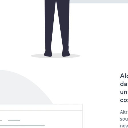
Al
da
un
co
Alt
sou
new