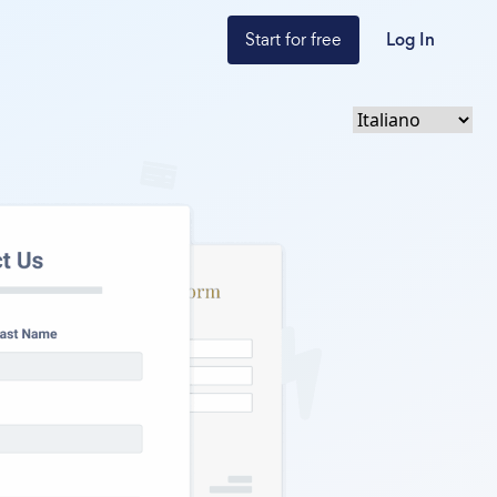
Start for free
Log In