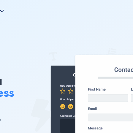
u
ess
o