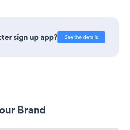
ter sign up app?
See the details
our Brand