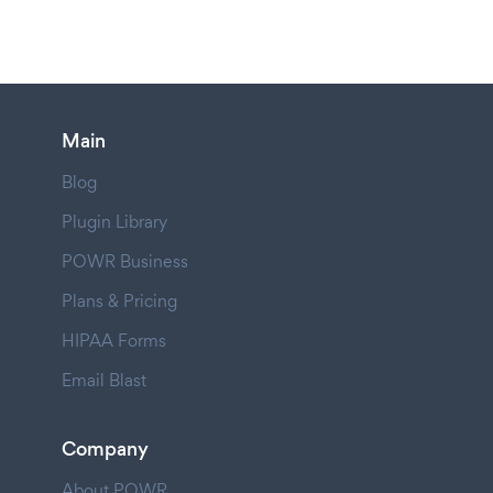
Main
Blog
Plugin Library
POWR Business
Plans & Pricing
HIPAA Forms
Email Blast
Company
About POWR