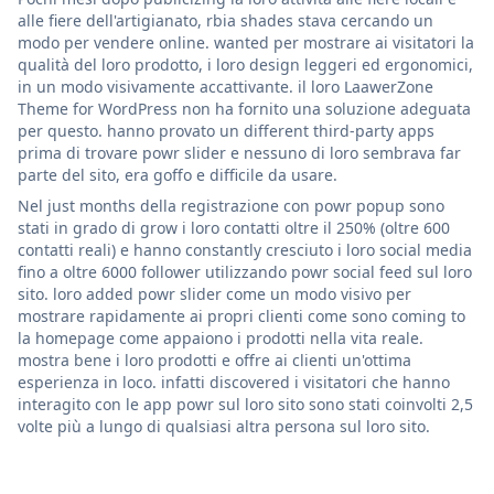
alle fiere dell'artigianato, rbia shades stava cercando un
modo per vendere online. wanted per mostrare ai visitatori la
qualità del loro prodotto, i loro design leggeri ed ergonomici,
in un modo visivamente accattivante. il loro LaawerZone
Theme for WordPress non ha fornito una soluzione adeguata
per questo. hanno provato un different third-party apps
prima di trovare powr slider e nessuno di loro sembrava far
parte del sito, era goffo e difficile da usare.
Nel just months della registrazione con powr popup sono
stati in grado di grow i loro contatti oltre il 250% (oltre 600
contatti reali) e hanno constantly cresciuto i loro social media
fino a oltre 6000 follower utilizzando powr social feed sul loro
sito. loro added powr slider come un modo visivo per
mostrare rapidamente ai propri clienti come sono coming to
la homepage come appaiono i prodotti nella vita reale.
mostra bene i loro prodotti e offre ai clienti un'ottima
esperienza in loco. infatti discovered i visitatori che hanno
interagito con le app powr sul loro sito sono stati coinvolti 2,5
volte più a lungo di qualsiasi altra persona sul loro sito.