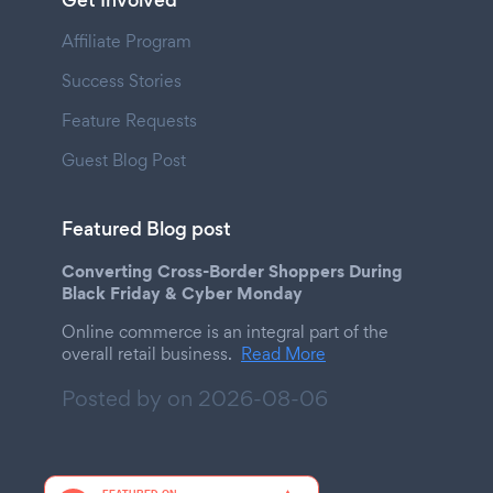
Get Involved
Affiliate Program
Success Stories
Feature Requests
Guest Blog Post
Featured Blog post
Converting Cross-Border Shoppers During
Black Friday & Cyber Monday
Online commerce is an integral part of the
overall retail business.
Read More
Posted by on
2026-08-06