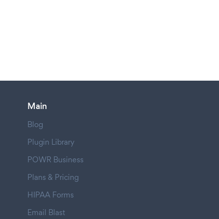
Main
Blog
Plugin Library
POWR Business
Plans & Pricing
HIPAA Forms
Email Blast