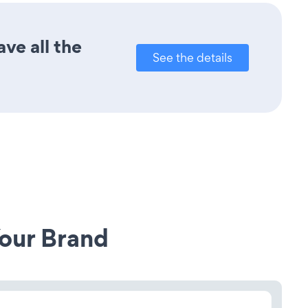
ve all the
See the details
our Brand