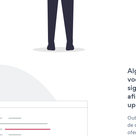
Al
vo
si
af
up 
Out
de 
ofe