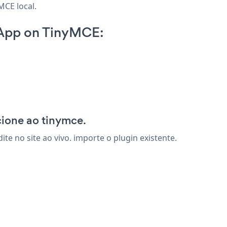
MCE local.
 App on TinyMCE:
p
cione ao tinymce.
e no site ao vivo. importe o plugin existente.