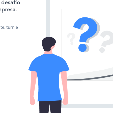
 desafio
mpresa.
te, turn e