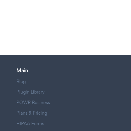
Main
Blog
Plugin Library
POWR Business
Plans & Pricing
HIPAA Forms