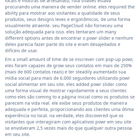
locais e mostras de artesanato, rbia shades estava
procurando uma maneira de vender online. eles required the
ability para mostrar aos visitantes a qualidade de seus
produtos, seus designs leves e ergonômicos, de uma forma
visualmente atraente. seu PageCloud não forneceu uma
solução adequada para isso. eles tentaram um many
different options antes de encontrar o powr slider e nenhum
deles parecia fazer parte do site e eram desajeitados e
difíceis de usar.
Em a small amount of time de se inscrever com pop-up powr,
eles foram capazes de grow seus contatos em mais de 250%
(mais de 600 contatos reais) e ter steadily aumentado sua
mídia social para mais de 6.000 seguidores utilizando powr
social alimentar em seu site. eles added powr slider como
uma forma visual de mostrar rapidamente a seus clientes
como eles são coming to a página inicial como os produtos se
parecem na vida real. ele exibe seus produtos de maneira
adequada e perfeita, proporcionando aos clientes uma ótima
experiência no local. na verdade, eles discovered que os
visitantes que interagiram com aplicativos powr em seu site
se envolveram 2,5 vezes mais do que qualquer outra pessoa
em seu site.