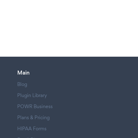
Main
Blog
Plugin Library
POWR Business
Plans & Pricing
HIPAA Forms