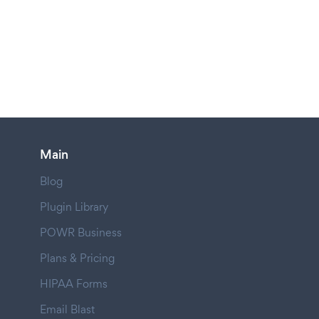
Main
Blog
Plugin Library
POWR Business
Plans & Pricing
HIPAA Forms
Email Blast