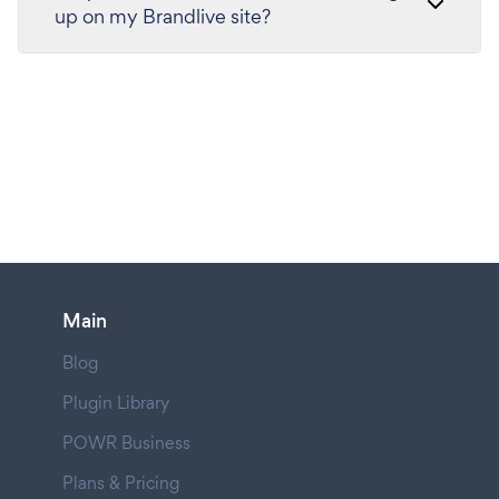
up on my Brandlive site?
Main
Blog
Plugin Library
POWR Business
Plans & Pricing