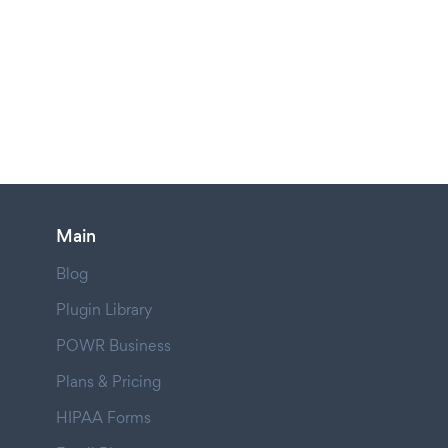
Main
Blog
Plugin Library
POWR Business
Plans & Pricing
HIPAA Forms