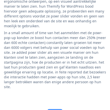
ergonomische ontwerpen, op een visueel aantrekkelijke
manier te laten zien. hun Themify for WordPress bood
hiervoor geen adequate oplossing. ze probeerden een many
different options voordat ze powr slider vonden en geen van
hen leek een onderdeel van de site en was onhandig en
moeilijk te gebruiken.
In a small amount of time van het aanmelden met de powr-
pop-up konden ze boost hun contacten meer dan 250% (meer
dan 600 echte contacten) constantly laten groeien tot meer
dan 6000 volgers met behulp van powr social voeden op hun
site. ze added powr slider als een visuele manier om hun
klanten snel te laten zien, aangezien ze landing on de
startpagina zijn, hoe de producten er in het echt uitzien. het
laat hun producten goed zien en gaf klanten naadloos een
geweldige ervaring op locatie. in feite reported dat bezoekers
die interactie hadden met powr-apps op hun site, 2,5 keer
langer betrokken waren dan enige andere persoon op hun
site.