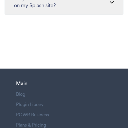
on my Splash site?
Main
Blog
Plugin Library
POWR Business
Plans & Pricing