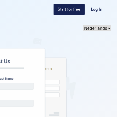
Start for free
Log In