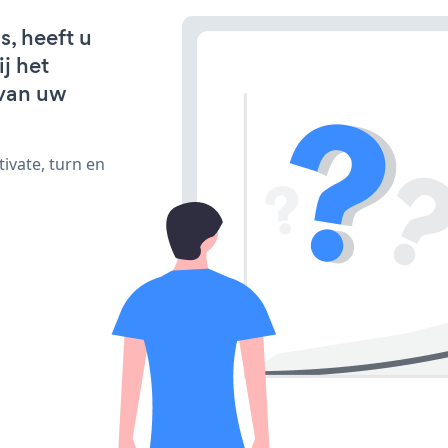
s, heeft u
j het
van uw
ivate, turn en