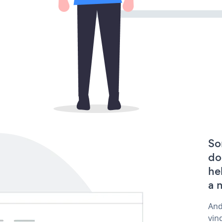
So
do
he
a 
And
vin