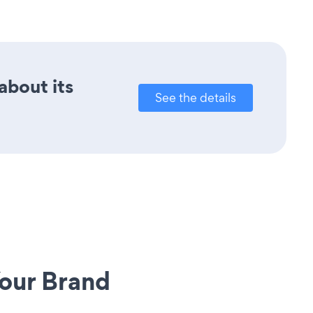
about its
See the details
our Brand