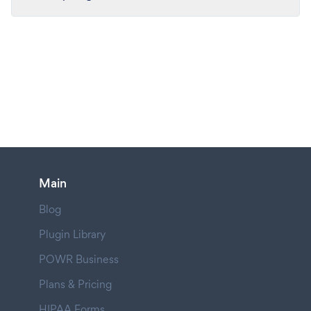
Main
Blog
Plugin Library
POWR Business
Plans & Pricing
HIPAA Forms