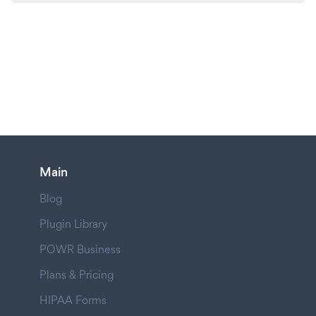
Main
Blog
Plugin Library
POWR Business
Plans & Pricing
HIPAA Forms